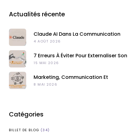
Actualités récente
Claude AI Dans La Communication
Digitale
4 AOÛT 2026
7 Erreurs À Éviter Pour Externaliser Son
Marketing Digital À Madagascar
15 MAI 2026
Marketing, Communication Et
Publicité : Quelles Différences ?
8 MAI 2026
Catégories
BILLET DE BLOG
(34)