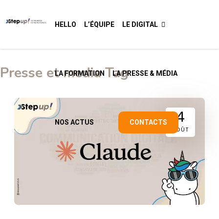
HELLO
L’ÉQUIPE
LE DIGITAL
Presse et media Tag
LA FORMATION
LA PRESSE & MÉDIA
4
NOS ACTUS
CONTACTS
AOÛT