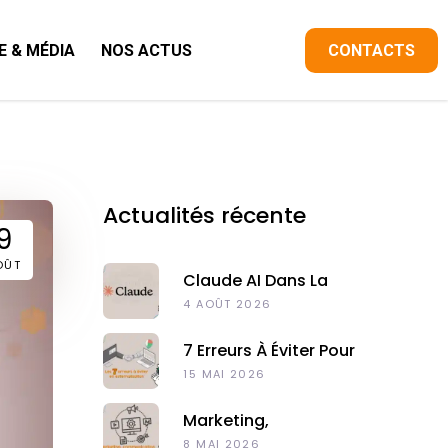
E & MÉDIA
NOS ACTUS
CONTACTS
Actualités récente
9
OÛT
Claude AI Dans La
Communication
4 AOÛT 2026
Digitale
7 Erreurs À Éviter Pour
Externaliser Son
15 MAI 2026
Marketing Digital À
Madagascar
Marketing,
Communication Et
8 MAI 2026