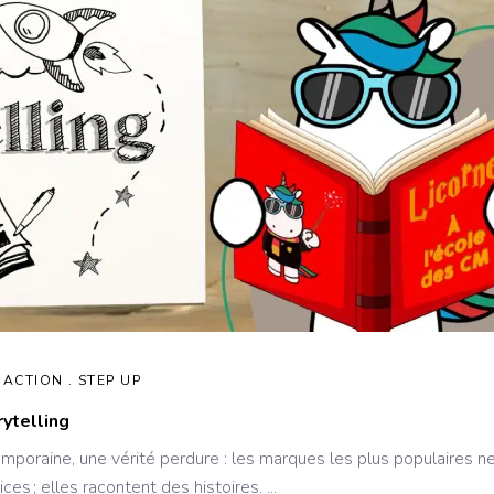
DACTION
STEP UP
rytelling
poraine, une vérité perdure : les marques les plus populaires n
es ; elles racontent des histoires.