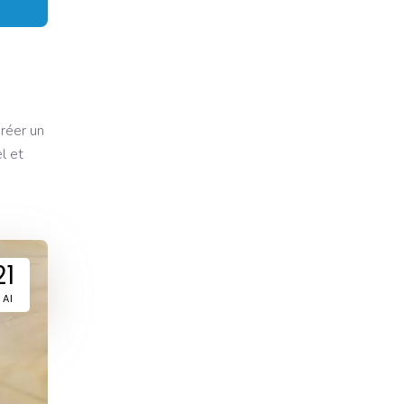
réer un
l et
21
AI