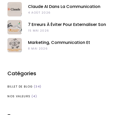
Claude AI Dans La Communication
Digitale
4 AOÛT 2026
7 Erreurs À Éviter Pour Externaliser Son
Marketing Digital À Madagascar
15 MAI 2026
Marketing, Communication Et
Publicité : Quelles Différences ?
8 MAI 2026
Catégories
BILLET DE BLOG
(34)
NOS VALEURS
(4)