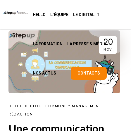
HELLO
L’ÉQUIPE
LE DIGITAL
20
LA FORMATION
LA PRESSE & MÉDIA
NOV
NOS ACTUS
CONTACTS
BILLET DE BLOG
COMMUNITY MANAGEMENT
RÉDACTION
Une communication