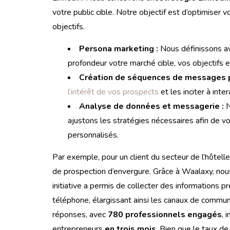
votre public cible. Notre objectif est d’optimiser 
objectifs.
Persona marketing :
Nous définissons av
profondeur votre marché cible, vos objectifs e
Création de séquences de messages p
l’intérêt de vos prospects
et les inciter à inte
Analyse de données et messagerie :
N
ajustons les stratégies nécessaires afin de
personnalisés.
Par exemple, pour un client du secteur de l’hôtel
de prospection d’envergure. Grâce à Waalaxy, nou
initiative a permis de collecter des informations
téléphone, élargissant ainsi les canaux de commun
réponses, avec
780 professionnels engagés
, 
entrepreneurs
en trois mois
. Bien que le taux de 